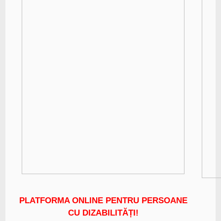
Serviciul Protecția Copilului și Familiei
Compartiment Alocații
Serviciul Evidență Persoane cu Dizabilități
Serviciul Asistență Socială Persoane Vârstnice
Serviciul Prevenire Marginalizare Socială
ACTE NECESARE
Ajutor pentru încălzirea locuinței pe perioada sezonului rece (2025-
2026)
Ajutor de urgență
Alocatie de stat pentru copii
PLATFORMA ONLINE PENTRU PERSOANE
CU DIZABILITĂȚI!
Copii ai căror părinți sunt plecați la muncă în străinătate