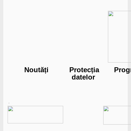
Noutăți
Protecția
Prog
datelor
.