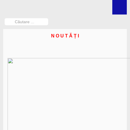
ACASĂ
INFORMAȚII PUBLICE
Căutare
...
Carieră
N O U T Ă Ț I
Achiziții publice
Comunicate
Noutăți
Despre noi
Declarații de avere și interese
Protecția datelor cu caracter personal
Protocol de colaborare RNEP